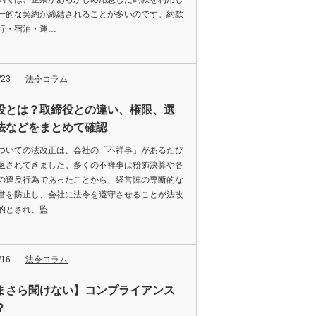
一的な契約が締結されることが多いのです。約款
行・宿泊・運…
/23
法令コラム
役とは？取締役との違い、権限、選
法などをまとめて確認
ついての法改正は、会社の「不祥事」があるたび
返されてきました。多くの不祥事は粉飾決算や各
の違反行為であったことから、経営陣の専断的な
営を防止し、会社に法令を遵守させることが法改
的とされ、監…
/16
法令コラム
まさら聞けない】コンプライアンス
？