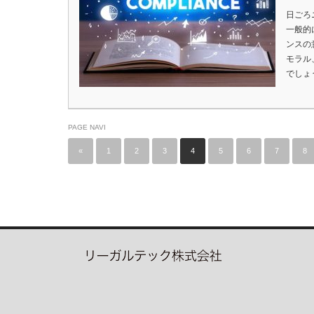
日ごろ
一般的
ンスの
モラル
でしょ
PAGE NAVI
«
1
2
3
4
5
6
7
8