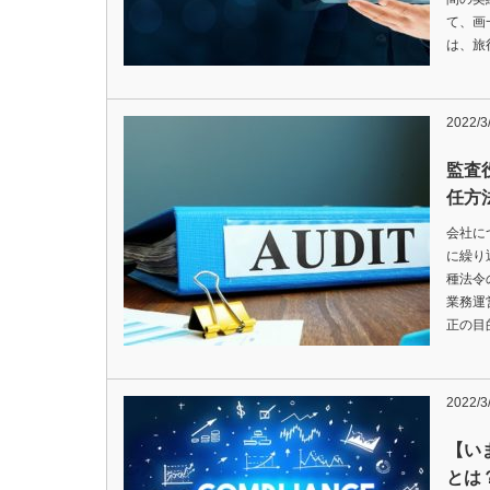
て、画
は、旅
2022/3
監査
任方
会社に
に繰り
種法令
業務運
正の目
2022/3
【い
とは