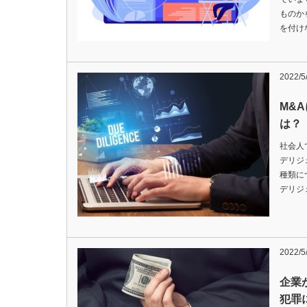
ものか
を付け
2022/5
M&
は？
社会人
デリジ
種類に
デリジ
2022/5
企業
犯罪