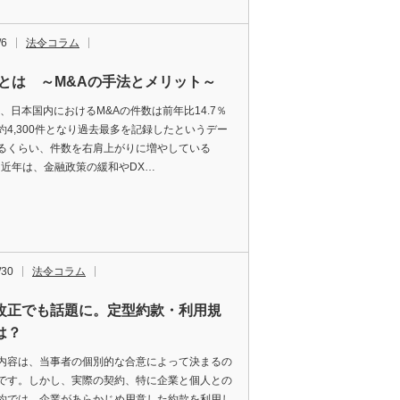
/6
法令コラム
Aとは ～M&Aの手法とメリット～
1年、日本国内におけるM&Aの件数は前年比14.7％
約4,300件となり過去最多を記録したというデー
るくらい、件数を右肩上がりに増やしている
。 近年は、金融政策の緩和やDX…
/30
法令コラム
改正でも話題に。定型約款・利用規
は？
内容は、当事者の個別的な合意によって決まるの
です。しかし、実際の契約、特に企業と個人との
約では、企業があらかじめ用意した約款を利用し