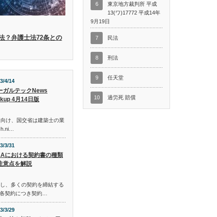
6
東京地方裁判所 平成
13(ワ)17772 平成14年
9月19日
法？弁護士法72条との
7
民法
8
刑法
9
任天堂
3/4/14
ーガルテックNews
10
過労死 賠償
ckup 4月14日版
に向け、国交省は建築士の業
h.ni…
3/3/31
&Aにおける契約書の種類
注意点を解説
在し、多くの契約を締結する
各契約につき契約…
3/3/29