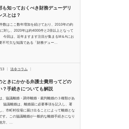
部も知っておくべき財務デューデリ
ンスとは？
の件数はここ数年増加を続けており、2010年の約
件に対し、2020年は約4000件と2倍以上となって
。 今回は、近年ますます注目が集まるM＆Aにお
要不可欠な知識である「財務デュー…
/13
法令コラム
のときにかかる弁護士費用ってどの
い？手続きについても解説
は、協議離婚・調停離婚・裁判離婚の３種類があ
。 協議離婚は、離婚届に必要事項を記入し、署
し、市町村役場に届け出ることによって離婚とな
です。この協議離婚が一般的な離婚手続きになり
他方、…