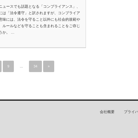
ニュースでも話題となる「コンプライアンス」、
には「法令遵守」と訳されますが、コンプライア
意味には、法令を守ること以外にも社会的規範や
、ルールなどを守ることも含まれることをご存じ
うか。 …
9
…
34
»
会社概要
プライ