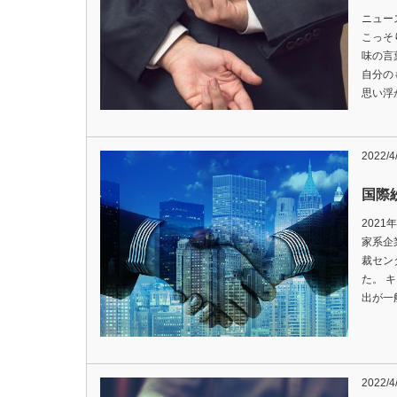
ニュー
こっそ
味の言
自分の
思い浮
2022/4
国際
202
家系企
裁セン
た。 
出が一
2022/4