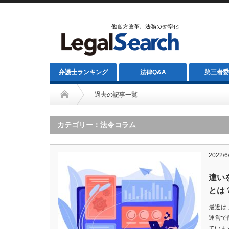
弁護士ランキング
法律Q&A
第三者委
過去の記事一覧
カテゴリー：法令コラム
2022/6
違い
とは
最近は
運営で
ていま