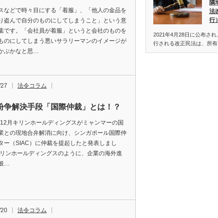
隣
スなどで時々目にする「着服」、「他人の金品を
法
行
り盗んで自分のものにしてしまうこと」という意
葉です。「会社員が着服」というと会社のものを
2021年4月28日に公布され
ものにしてしまう悪いサラリーマンのイメージが
行される改正民法は、所有
かぶかなと思…
/27
法令コラム
紛争解決手段「国際仲裁」とは！？
1年12月キリンホールディングスがミャンマーの国
業との現地合弁解消に向け、シンガポール国際仲
ター（SIAC）に仲裁を提起したと発表しまし
キリンホールディングスのように、企業の海外進
般…
/20
法令コラム