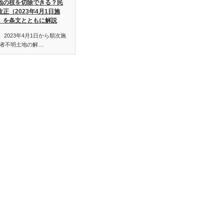
地の枝を切除できる？民
改正（2023年4月1日施
）を条文とともに解説
、2023年4月1日から順次施
者不明土地の解…