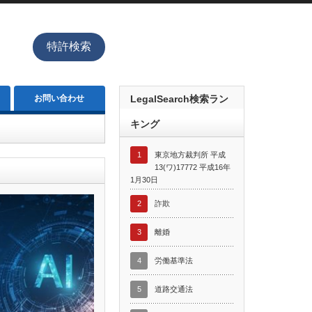
特許検索
お問い合わせ
LegalSearch検索ラン
キング
1
東京地方裁判所 平成
13(ワ)17772 平成16年
1月30日
2
詐欺
3
離婚
4
労働基準法
5
道路交通法