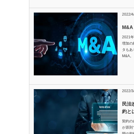
2022/4
M&
202
増加の
タもあ
M&A
2022/3
民法
約と
契約の
が原則
間の契