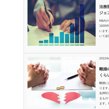
法務
ジェ
M&A
1600
います
いて必
2022/4
離婚
くら
離婚に
ります
名押印
るもの
ます。