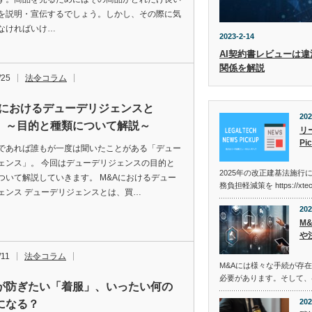
を説明・宣伝するでしょう。しかし、その際に気
なければいけ…
2023-2-14
AI契約書レビューは違
関係を解説
/25
法令コラム
Aにおけるデューデリジェンスと
202
 ～目的と種類について解説～
リ
Pi
であれば誰もが一度は聞いたことがある「デュー
ェンス」。 今回はデューデリジェンスの目的と
2025年の改正建基法施行
ついて解説していきます。 M&Aにおけるデュー
務負担軽減策を https://xtec
ェンス デューデリジェンスとは、買…
202
M
や
/11
法令コラム
M&Aには様々な手続が存
必要があります。そして、
が防ぎたい「着服」、いったい何の
202
になる？