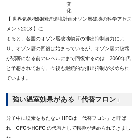
変
化
【 世界気象機関/国連環境計画オゾン層破壊の科学アセス
メント2018 】に
よると、各国のオゾン層破壊物質の排出抑制努力によ
り、オゾン層の回復は始まっているが、オゾン層の破壊
が顕著になる前のレベルにまで回復するのは、2060年代
と予想されており、今後も継続的な排出抑制が求められ
ています。
強い温室効果がある「代替フロン」
分子中に塩素をもたない
HFC
は「代替フロン」と呼ば
れ、
CFC
や
HCFC
の代替として転換が進められてきまし
た。