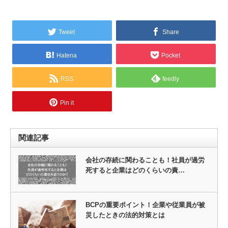
Tweet
Share
Hatena
Pocket
RSS
feedly
Pin it
関連記事
会社の存続に関わることも！社員が過労
死すると企業はどのくらいの責…
BCPの重要ポイント！企業や従業員が被
災したときの法的対策とは