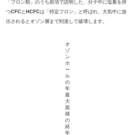
「フロン類」のうち前項で説明した、分子中に塩素を持
つ
CFC
と
HCFC
は「特定フロン」と呼ばれ、大気中に放
出されるとオゾン層まで到達して破壊します。
オ
ゾ
ン
ホ
ー
ル
の
年
最
大
面
積
の
経
年