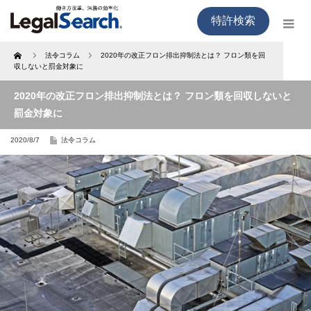
特許検索
Home
法令コラム
2020年の改正フロン排出抑制法とは？ フロン類を回
収しないと罰金対象に
2020年の改正フロン排出抑制法とは？ フロン類を回収しないと
罰金対象に
2020/8/7
法令コラム