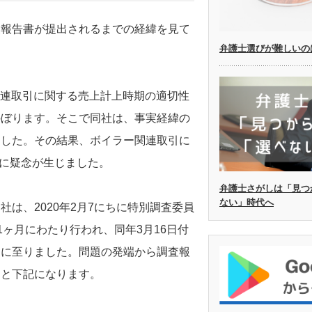
査報告書が提出されるまでの経緯を見て
弁護士選びが難しいの
ー関連取引に関する売上計上時期の適切性
のぼります。そこで同社は、事実経緯の
ました。その結果、ボイラー関連取引に
性に疑念が生じました。
弁護士さがしは「見つ
ない」時代へ
は、2020年2月7にちに特別調査委員
1ヶ月にわたり行われ、同年3月16日付
るに至りました。問題の発端から調査報
ると下記になります。