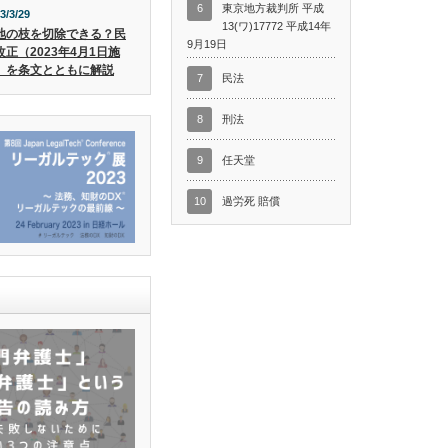
6
東京地方裁判所 平成
3/3/29
13(ワ)17772 平成14年
地の枝を切除できる？民
9月19日
改正（2023年4月1日施
）を条文とともに解説
7
民法
8
刑法
9
任天堂
10
過労死 賠償