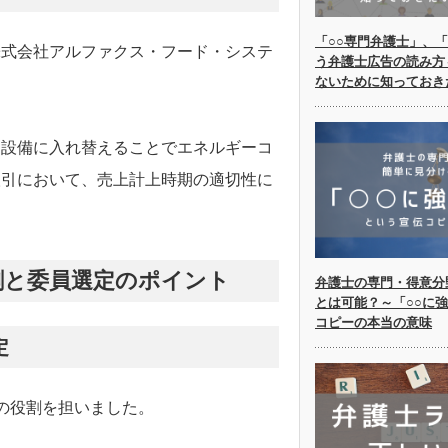
「○○専門弁護士」、「
株式会社アルファクス・フード・システ
う弁護士広告の読み方
ないために知っておき
ー設備に入れ替えることでエネルギーコ
取引において、売上計上時期の適切性に
割と委員選定のポイント
弁護士の専門・得意分
とは可能？～「○○に
コピーの本当の意味
定
の役割を担いました。