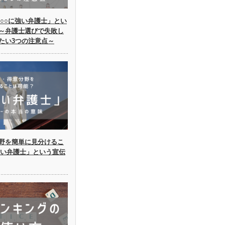
○○に強い弁護士」とい
～弁護士選びで失敗し
たい3つの注意点～
野を簡単に見分けるこ
強い弁護士」という宣伝