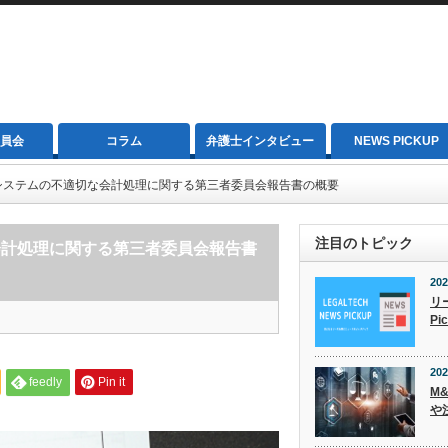
員会
コラム
弁護士インタビュー
NEWS PICKUP
システムの不適切な会計処理に関する第三者委員会報告書の概要
注目のトピック
会計処理に関する第三者委員会報告書
202
リ
Pi
202
feedly
Pin it
M
や