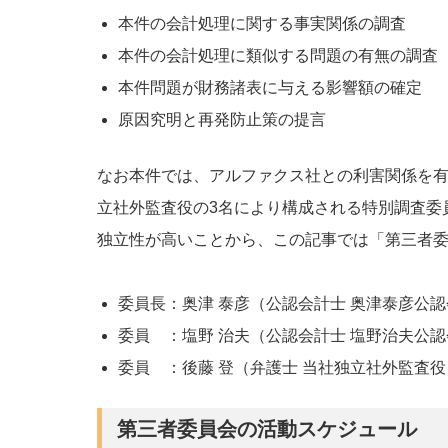
本件の会計処理に関する事実関係の調査
本件の会計処理に類似する問題の有無の調査
本件問題が財務諸表に与える影響額の確定
原因究明と再発防止策の提言
なお本件では、アルファクス社との利害関係を有
立社外監査役の3名により構成される特別調査委
独立性が高いことから、この記事では「第三者
委員長：奥津 泰彦（公認会計士 奥津泰彦公
委員 ：塩野 治夫（公認会計士 塩野治夫公
委員 ：後藤 登（弁護士 当社独立社外監査役
第三者委員会の活動スケジュール