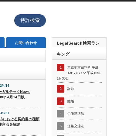
特許検索
お問い合わせ
LegalSearch検索ラン
キング
1
東京地方裁判所 平成
13(ワ)17772 平成16年
1月30日
3/4/14
2
詐欺
ーガルテックNews
ckup 4月14日版
3
離婚
3/3/31
4
労働基準法
&Aにおける契約書の種類
注意点を解説
5
道路交通法