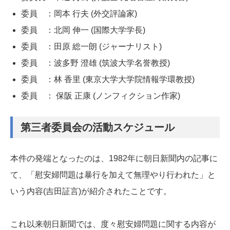
委員 ：岡本 行夫 (外交評論家)
委員 ：北岡 伸一 (国際大学学長)
委員 ：田原 総一朗 (ジャーナリスト)
委員 ：波多野 澄雄 (筑波大学名誉教授)
委員 ：林 香里 (東京大学大学院情報学環教授)
委員 ： 保阪 正康 (ノンフィクション作家)
第三者委員会の活動スケジュール
本件の発端となったのは、1982年に朝日新聞内の記事に
て、「慰安婦問題は暴行を加えて無理やり行われた」と
いう内容(吉田証言)が紹介されたことです。
これ以来朝日新聞では、度々慰安婦問題に関する内容が