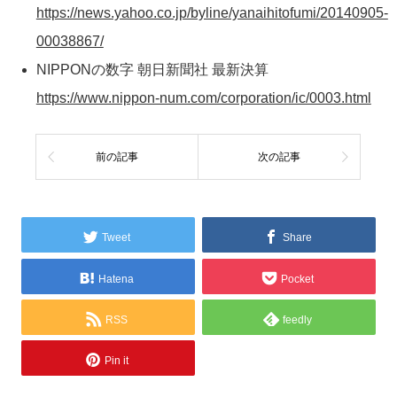
https://news.yahoo.co.jp/byline/yanaihitofumi/20140905-
00038867/
NIPPONの数字 朝日新聞社 最新決算
https://www.nippon-num.com/corporation/ic/0003.html
前の記事
次の記事
Tweet
Share
Hatena
Pocket
RSS
feedly
Pin it