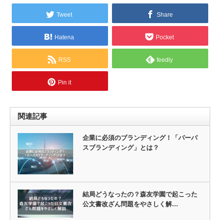
Tweet
Share
Hatena
Pocket
RSS
feedly
Pin it
関連記事
企業に必須のブランディング！「パーパ
スブランディング」とは？
結局どうなったの？森友学園で起こった
公文書改ざん問題をやさしく解…