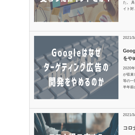
た。 
イト対
2021/3
Go
をや
202
が収束
等の一
半年前の
2021/3
コロ