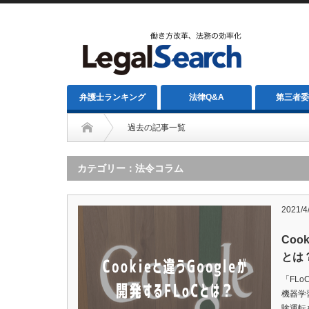
弁護士ランキング
法律Q&A
第三者委
過去の記事一覧
カテゴリー：法令コラム
2021/4
Coo
とは
「FLo
機器学
験運転