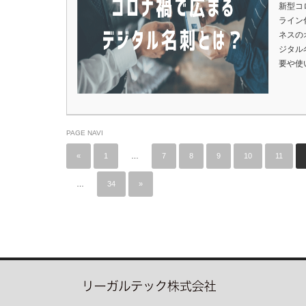
新型コ
ライン
ネスの
ジタル
要や使
PAGE NAVI
«
1
…
7
8
9
10
11
…
34
»