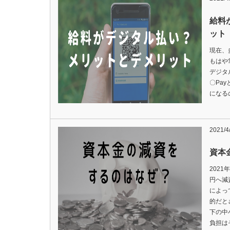
給料
ット
現在、
もはや
デジタ
〇Pa
になる
2021/4
資本
202
円へ減
によっ
的だと
下の中
負担は