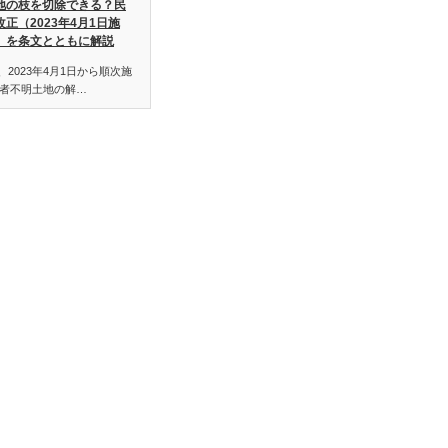
地の枝を切除できる？民
改正（2023年4月1日施
）を条文とともに解説
、2023年4月1日から順次施
者不明土地の解…