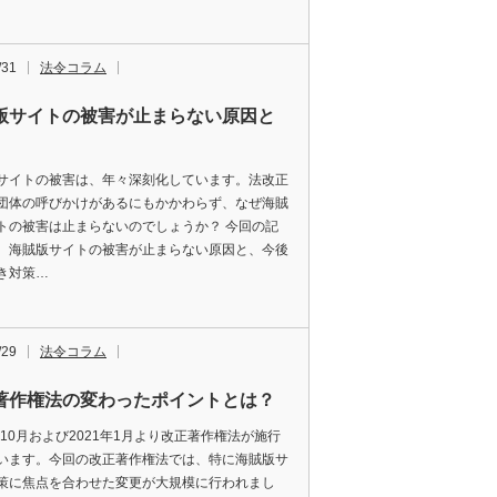
/31
法令コラム
版サイトの被害が止まらない原因と
サイトの被害は、年々深刻化しています。法改正
団体の呼びかけがあるにもかかわらず、なぜ海賊
トの被害は止まらないのでしょうか？ 今回の記
、海賊版サイトの被害が止まらない原因と、今後
き対策…
/29
法令コラム
著作権法の変わったポイントとは？
0年10月および2021年1月より改正著作権法が施行
います。今回の改正著作権法では、特に海賊版サ
策に焦点を合わせた変更が大規模に行われまし