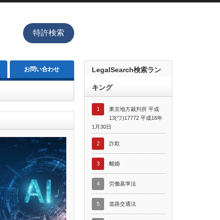
特許検索
お問い合わせ
LegalSearch検索ラン
キング
1
東京地方裁判所 平成
13(ワ)17772 平成16年
1月30日
2
詐欺
3
離婚
4
労働基準法
5
道路交通法