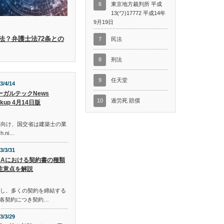
6
東京地方裁判所 平成
13(ワ)17772 平成14年
9月19日
法？弁護士法72条との
7
民法
8
刑法
9
任天堂
3/4/14
ーガルテックNews
10
過労死 賠償
ckup 4月14日版
に向け、国交省は建築士の業
h.ni…
3/3/31
&Aにおける契約書の種類
注意点を解説
在し、多くの契約を締結する
各契約につき契約…
3/3/29