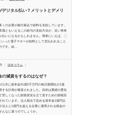
がデジタル払い？メリットとデメリ
多くの企業が銀行振込で給料を支給しています。
常識ともいえるこの給与の支給方法が、近い将来
ル払いになるかもしれません。簡単にいえば、〇
yといった電子マネーが給料として支払われること
のです。給…
/5
法令コラム
金の減資をするのはなぜ？
1年の1月に資本金41億5千万円の毎日新聞社が1億
資する計画が報道されました。目的は業績の悪化
て苦しくなった財政状況を立て直すための節税目
されています。法人税法で定める資本金1億円以
小法人と1億円を超える企業に適用される税金の
そんなに違うのでしょうか。