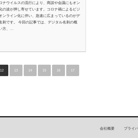
ロナウイルスの流行により、商談や会議にもオン
化の波が押し寄せています。コロナ禍によるビジ
オンライン化に伴い、急速に広まっているのがデ
名刺です。 今回の記事では、デジタル名刺の概
い方、…
12
13
14
15
16
17
会社概要
プライ