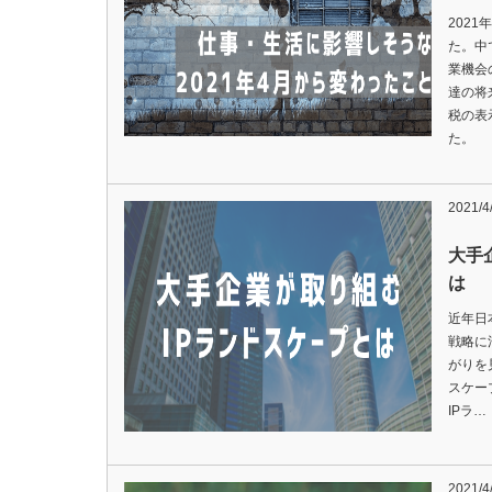
202
た。中
業機会
達の将
税の表
た。
2021/4
大手
は
近年日
戦略に
がりを
スケー
IPラ…
2021/4