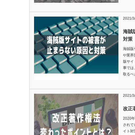
2021/3
海賊
対策
海賊版
や業界
版サイ
事では
取るべ
2021/3
改正
202
されて
イト対