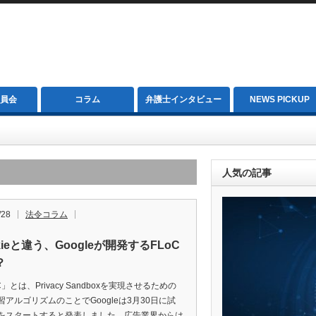
員会
コラム
弁護士インタビュー
NEWS PICKUP
人気の記事
/28
法令コラム
kieと違う、Googleが開発するFLoC
？
C」とは、Privacy Sandboxを実現させるための
習アルゴリズムのことでGoogleは3月30日に試
をスタートすると発表しました。広告業界からは