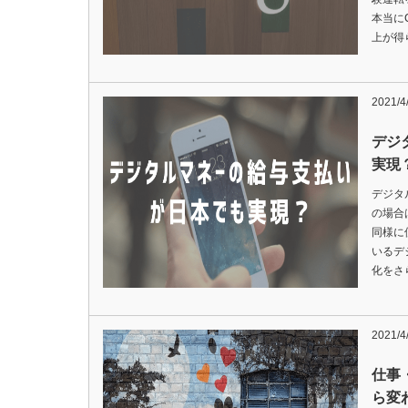
本当に
上が得
2021/4
デジ
実現
デジタ
の場合
同様に
いるデ
化をさ
2021/4
仕事
ら変