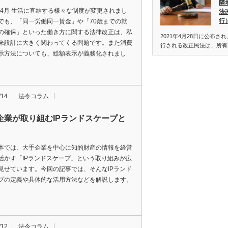
隣
1年4月 生活に直結する様々な制度が変更されまし
法
行
でも、「同一労働同一賃金」や「70歳までの就
の確保」といった働き方に関する法律改正は、私
2021年4月28日に公布され
来設計に大きく関わってくる問題です。また消費
行される改正民法は、所有
示方法についても、総額表示が義務化されまし
/14
法令コラム
企業が取り組むIPランドスケープと
本では、大手企業を中心に知的財産の情報を経営
活かす「IPランドスケープ」という取り組みが広
見せています。今回の記事では、そんなIPランド
プの定義や具体的な活用方法などを解説します。
/12
法令コラム