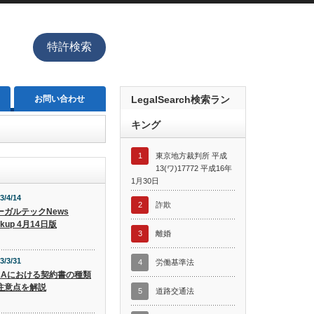
特許検索
お問い合わせ
LegalSearch検索ラン
キング
1
東京地方裁判所 平成
13(ワ)17772 平成16年
1月30日
3/4/14
2
詐欺
ーガルテックNews
ckup 4月14日版
3
離婚
3/3/31
4
労働基準法
&Aにおける契約書の種類
注意点を解説
5
道路交通法