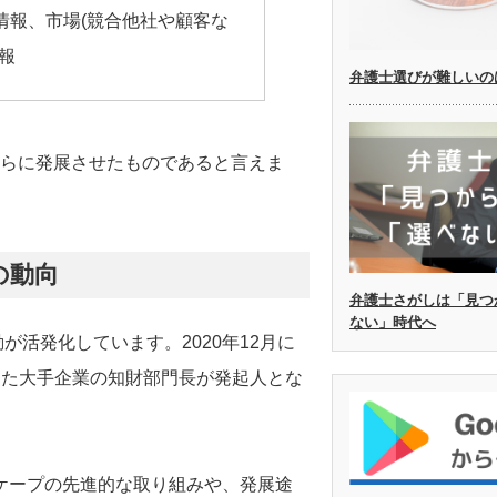
情報、市場(競合他社や顧客な
情報
弁護士選びが難しいの
さらに発展させたものであると言えま
の動向
弁護士さがしは「見つ
ない」時代へ
が活発化しています。2020年12月に
った大手企業の知財部門長が発起人とな
スケープの先進的な取り組みや、発展途