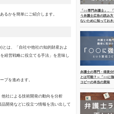
「○○専門弁護士」、「
であるかを簡単にご紹介します。
う弁護士広告の読み方
ないために知っておき
Landscape)とは、「自社や他社の知的財産およ
報を経営戦略に役立てる手法」を意味し
弁護士の専門・得意分
とは可能？～「○○に
ケープを進めます。
コピーの本当の意味
、他社による技術開発の動向を分析
製品開発などに役立つ情報を洗い出して