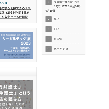
6
東京地方裁判所 平成
3/3/29
13(ワ)17772 平成14年
地の枝を切除できる？民
9月19日
改正（2023年4月1日施
）を条文とともに解説
7
民法
8
刑法
9
任天堂
10
過労死 賠償