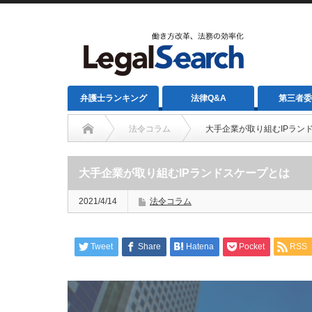
弁護士ランキング
法律Q&A
第三者委
法令コラム
大手企業が取り組むIPラン
大手企業が取り組むIPランドスケープとは
2021/4/14
法令コラム
Tweet
Share
Hatena
Pocket
RSS