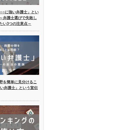
○○に強い弁護士」とい
～弁護士選びで失敗し
たい3つの注意点～
野を簡単に見分けるこ
強い弁護士」という宣伝