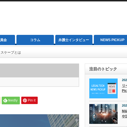
員会
コラム
弁護士インタビュー
NEWS PICKUP
ドスケープとは
注目のトピック
202
リ
Pi
feedly
Pin it
202
M
や