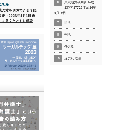
6
東京地方裁判所 平成
3/3/29
13(ワ)17772 平成14年
地の枝を切除できる？民
9月19日
改正（2023年4月1日施
）を条文とともに解説
7
民法
8
刑法
9
任天堂
10
過労死 賠償