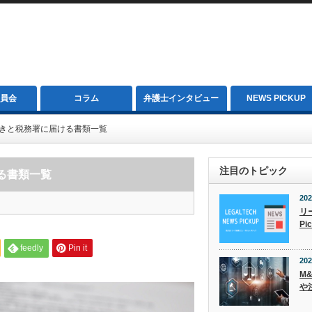
員会
コラム
弁護士インタビュー
NEWS PICKUP
続きと税務署に届ける書類一覧
注目のトピック
る書類一覧
202
リ
Pi
feedly
Pin it
202
M
や