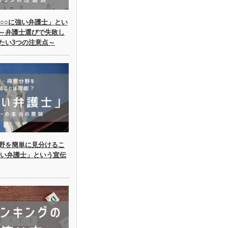
○○に強い弁護士」とい
～弁護士選びで失敗し
たい3つの注意点～
野を簡単に見分けるこ
強い弁護士」という宣伝