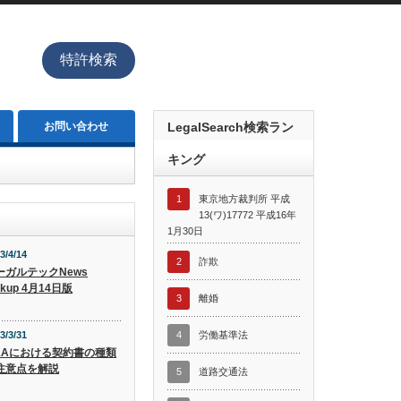
特許検索
お問い合わせ
LegalSearch検索ラン
キング
1
東京地方裁判所 平成
13(ワ)17772 平成16年
1月30日
3/4/14
2
詐欺
ーガルテックNews
ckup 4月14日版
3
離婚
3/3/31
4
労働基準法
&Aにおける契約書の種類
注意点を解説
5
道路交通法