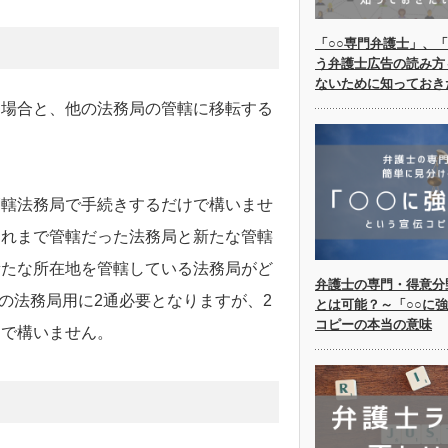
「○○専門弁護士」、「
う弁護士広告の読み方
ないために知っておき
る場合と、他の法務局の管轄に移転する
管轄法務局で手続きするだけで構いませ
これまで管轄だった法務局と新たな管轄
新たな所在地を管轄している法務局がど
弁護士の専門・得意分
の法務局用に2通必要となりますが、2
とは可能？～「○○に
コピーの本当の意味
けで構いません。