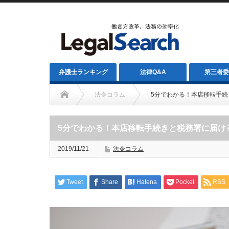
弁護士ランキング
法律Q&A
第三者委
法令コラム
5分でわかる！本店移転手
5分でわかる！本店移転手続きと税務署に届け
2019/11/21
法令コラム
Tweet
Share
Hatena
Pocket
RSS