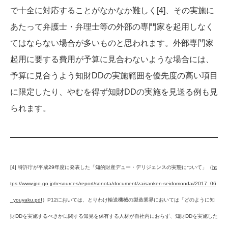
で十全に対応することがなかなか難しく
[4]
、その実施に
あたって弁護士・弁理士等の外部の専門家を起用しなく
てはならない場合が多いものと思われます。外部専門家
起用に要する費用が予算に見合わないような場合には、
予算に見合うよう知財DDの実施範囲を優先度の高い項目
に限定したり、やむを得ず知財DDの実施を見送る例も見
られます。
[4] 特許庁が平成29年度に発表した「知的財産デュー・デリジェンスの実態について」（
ht
tps://www.jpo.go.jp/resources/report/sonota/document/zaisanken-seidomondai/2017_06
_youyaku.pdf
）P12においては、とりわけ輸送機械の製造業界においては「どのように知
財DDを実施するべきかに関する知見を保有する人材が自社内におらず、知財DDを実施した