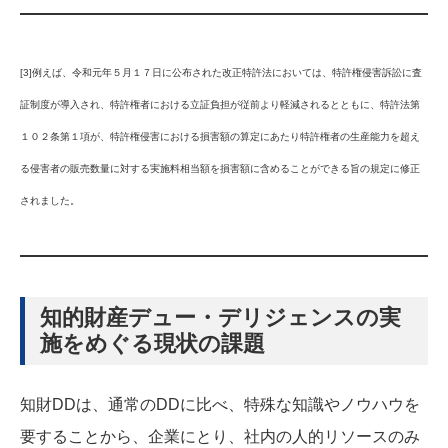
[3]例えば、令和元年５月１７日に公布された改正特許法においては、特許権侵害訴訟に査
証制度が導入され、特許権者における立証負担が従前より軽減されるとともに、特許法第
１０２条第１項が、特許権侵害における損害額の算定にあたり特許権者の生産能力を超え
る侵害者の販売数量に対する実施料相当額を損害額に含めることができる旨の規定に修正
されました。
知的財産デュー・デリジェンスの実
施をめぐる現状の課題
知財DDは、通常のDDに比べ、特殊な知識やノウハウを
要することから、企業にとり、社内の人的リソースのみ