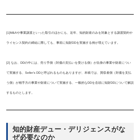
[1]M&Aや事業譲渡といった取引のほかにも、近年、知的財産のみを対象とする譲渡契約や
ライセンス契約の締結に際しても、事前に知財DDを実施する例が増えています。
[2] なお、DDの中には、売り手側（対価の支払いを受ける側）が自身の事業や財産につい
て実施する、Seller’s DDと呼ばれるものもありますが、本稿では、買収者側（対価を支払
う側）が相手方の事業や財産について実施する、一般的なDDを念頭に知財DDについて解説
するものとします。
知的財産デュー・デリジェンスがな
ぜ必要なのか