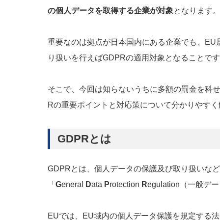
の個人データを取得する企業が対象
となります
重要なのは拠点が日本国内にある企業でも、EU
り扱いを行えばGDPRの適用対象となることで
そこで、今回は知らないうちに多額の罰金を科せ
Rの重要ポイントと対応策について分かりやすく
GDPRとは
GDPRとは、個人データの保護及び取り扱いな
「
G
eneral
D
ata
P
rotection
R
egulation（一
EUでは、EU域内の個人データ保護を規定する法として「Data