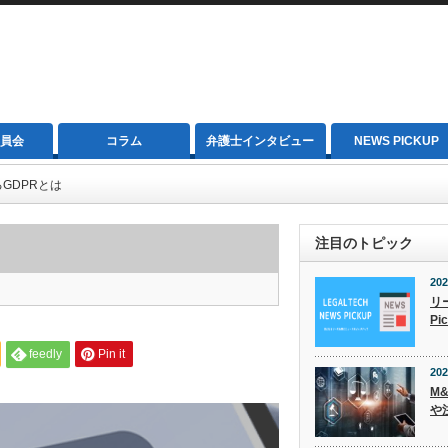
員会
コラム
弁護士インタビュー
NEWS PICKUP
GDPRとは
注目のトピック
202
リ
Pi
feedly
Pin it
202
M
や