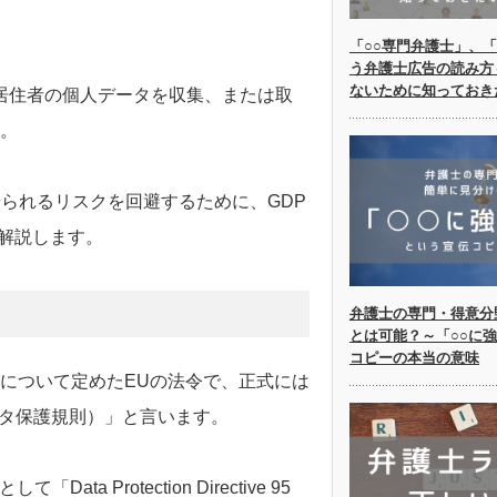
。
「○○専門弁護士」、「
う弁護士広告の読み方
ないために知っておき
居住者の個人データを収集、または取
す。
られるリスクを回避するために、GDP
解説します。
弁護士の専門・得意分
とは可能？～「○○に
コピーの本当の意味
どについて定めたEUの法令で、正式には
般データ保護規則）」と言います。
 Protection Directive 95