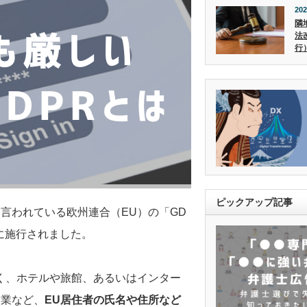
202
隣
法
行
ピックアップ記事
言われている欧州連合（EU）の「GD
日に施行されました。
く、ホテルや旅館、あるいはインター
企業など、
EU居住者の氏名や住所など