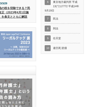
6
東京地方裁判所 平成
3/3/29
13(ワ)17772 平成14年
地の枝を切除できる？民
9月19日
改正（2023年4月1日施
）を条文とともに解説
7
民法
8
刑法
9
任天堂
10
過労死 賠償