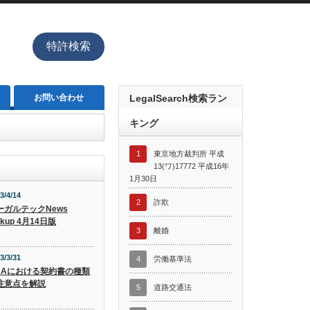
特許検索
お問い合わせ
LegalSearch検索ラン
キング
1
東京地方裁判所 平成
13(ワ)17772 平成16年
1月30日
3/4/14
2
詐欺
ーガルテックNews
ckup 4月14日版
3
離婚
3/3/31
4
労働基準法
&Aにおける契約書の種類
注意点を解説
5
道路交通法