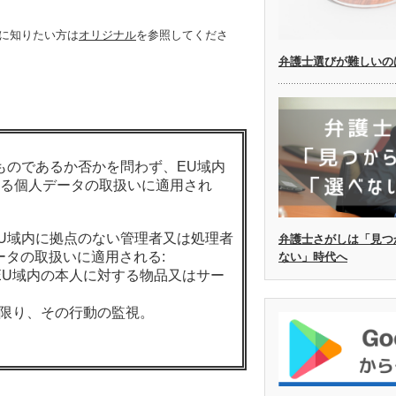
確に知りたい方は
オリジナル
を参照してくださ
弁護士選びが難しいの
るものであるか否かを問わず、EU域内
る個人データの取扱いに適用され
EU域内に拠点のない管理者又は処理者
弁護士さがしは「見つ
ータの取扱いに適用される:
ない」時代へ
、EU域内の本人に対する物品又はサー
る限り、その行動の監視。