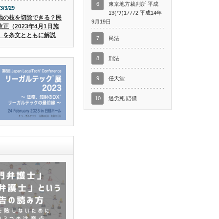
6
東京地方裁判所 平成
3/3/29
13(ワ)17772 平成14年
地の枝を切除できる？民
9月19日
改正（2023年4月1日施
）を条文とともに解説
7
民法
8
刑法
9
任天堂
10
過労死 賠償