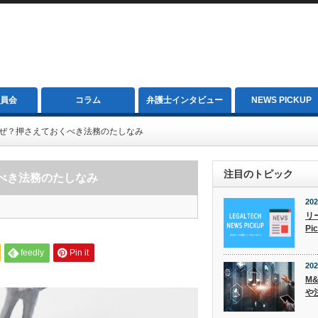
員会
コラム
弁護士インタビュー
NEWS PICKUP
なぜ？押さえておくべき法務のたしなみ
注目のトピック
べき法務のたしなみ
202
リ
Pi
feedly
Pin it
202
M
や