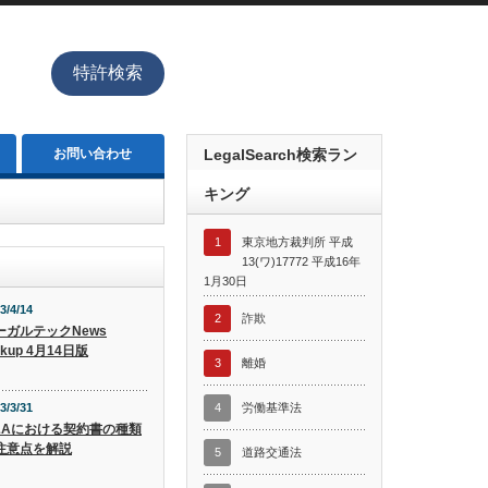
特許検索
お問い合わせ
LegalSearch検索ラン
キング
1
東京地方裁判所 平成
13(ワ)17772 平成16年
1月30日
3/4/14
2
詐欺
ーガルテックNews
ckup 4月14日版
3
離婚
3/3/31
4
労働基準法
&Aにおける契約書の種類
注意点を解説
5
道路交通法