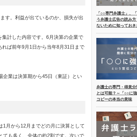
「○○専門弁護士」、「
します。利益が出ているのか、損失が出
う弁護士広告の読み方
ないために知っておき
でを集計した内容です。6月決算の企業で
あれば前年9月1日から当年8月31日まで
場企業は決算期から45日（東証）とい
弁護士の専門・得意分
とは可能？～「○○に
コピーの本当の意味
は1月から12月までどの月に決算として
とても多く、全体の約2割です。次いで