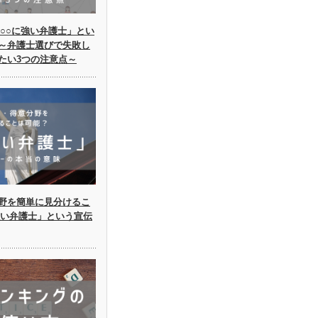
○○に強い弁護士」とい
～弁護士選びで失敗し
たい3つの注意点～
野を簡単に見分けるこ
強い弁護士」という宣伝