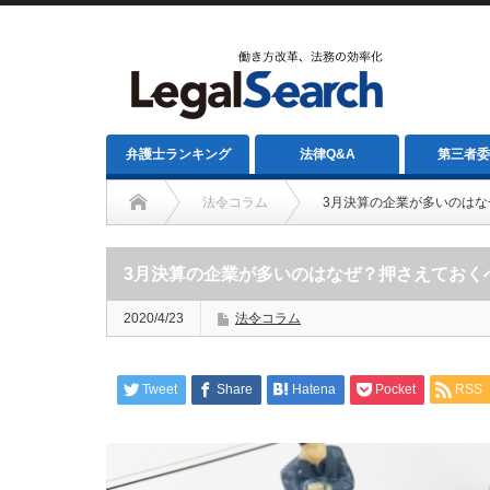
弁護士ランキング
法律Q&A
第三者委
法令コラム
3月決算の企業が多いのは
3月決算の企業が多いのはなぜ？押さえておく
2020/4/23
法令コラム
Tweet
Share
Hatena
Pocket
RSS