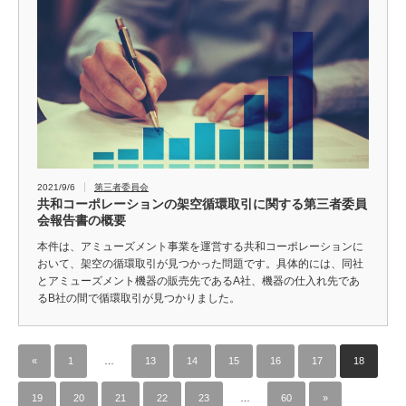
2021/9/6
第三者委員会
共和コーポレーションの架空循環取引に関する第三者委員
会報告書の概要
本件は、アミューズメント事業を運営する共和コーポレーションに
おいて、架空の循環取引が見つかった問題です。具体的には、同社
とアミューズメント機器の販売先であるA社、機器の仕入れ先であ
るB社の間で循環取引が見つかりました。
«
1
…
13
14
15
16
17
18
19
20
21
22
23
…
60
»