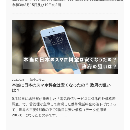
令和3年8月15日及び19日の2回…
2021/9/8
法令コラム
本当に日本のスマホ料金は安くなったの？ 政府の狙い
は？
5月25日に総務省が発表した「電気通信サービスに係る内外価格差
調査」で、菅総理が主導して実現した携帯電話料金の値下げによっ
て、世界の主要6都市の中で2番目に安い価格（データ使用量
20GB）になったとの事です。 一…