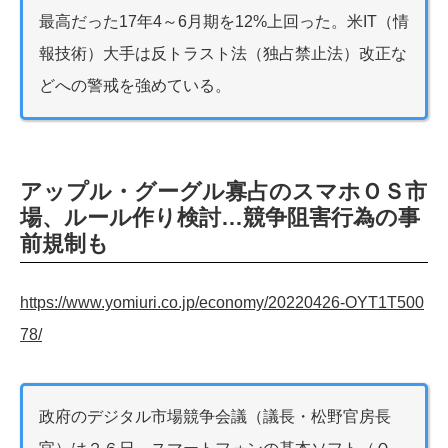
最高だった17年4～6月期を12%上回った。米IT（情
報技術）大手は反トラスト法（独占禁止法）改正な
どへの警戒を強めている。
アップル・グーグル寡占のスマホＯＳ市
場、ルール作り検討…競争阻害行為の事
前規制も
https://www.yomiuri.co.jp/economy/20220426-OYT1T500
78/
政府のデジタル市場競争会議（議長・松野官房長