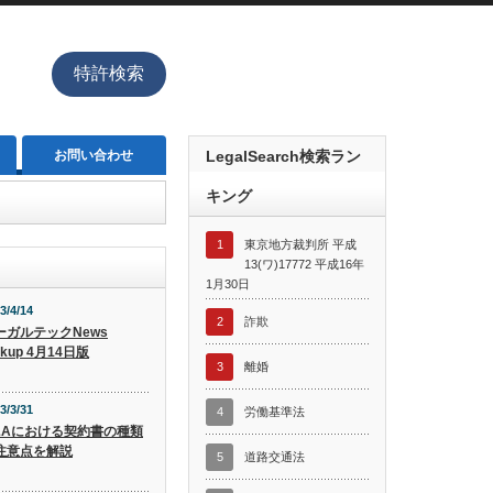
特許検索
お問い合わせ
LegalSearch検索ラン
キング
1
東京地方裁判所 平成
13(ワ)17772 平成16年
1月30日
3/4/14
2
詐欺
ーガルテックNews
ckup 4月14日版
3
離婚
3/3/31
4
労働基準法
&Aにおける契約書の種類
注意点を解説
5
道路交通法