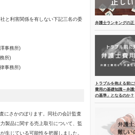
カ社と利害関係を有しない下記三名の委
弁護士ランキングの正
澤事務所)
務所)
律事務所)
トラブルを抱える前に
費用の基礎知識～弁護
の基準」となるのか？
監査にさかのぼります。同社の会計監査
主力製品に関する売上取引について、監
態が生じている可能性を把握しました。