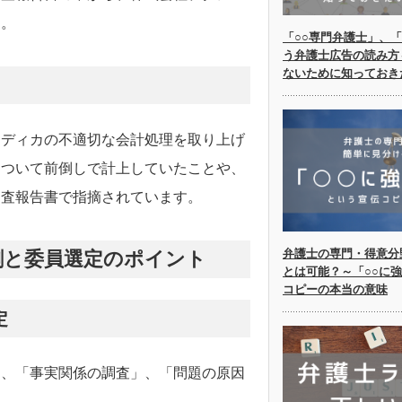
す。
「○○専門弁護士」、「
う弁護士広告の読み方
ないために知っておき
メディカの不適切な会計処理を取り上げ
について前倒しで計上していたことや、
調査報告書で指摘されています。
弁護士の専門・得意分
割と委員選定のポイント
とは可能？～「○○に
コピーの本当の意味
定
は、「事実関係の調査」、「問題の原因