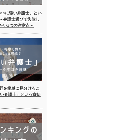
○○に強い弁護士」とい
～弁護士選びで失敗し
たい3つの注意点～
野を簡単に見分けるこ
強い弁護士」という宣伝