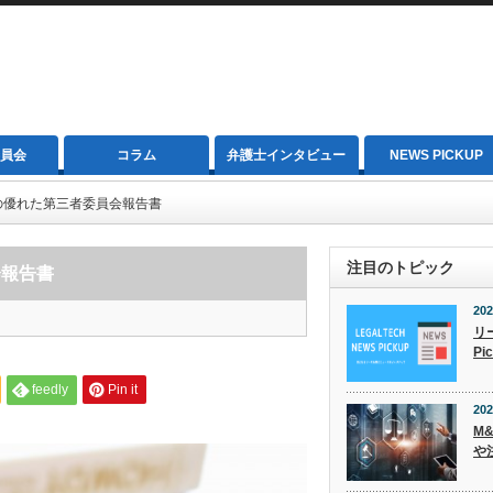
員会
コラム
弁護士インタビュー
NEWS PICKUP
の優れた第三者委員会報告書
注目のトピック
会報告書
202
リ
Pi
feedly
Pin it
202
M
や