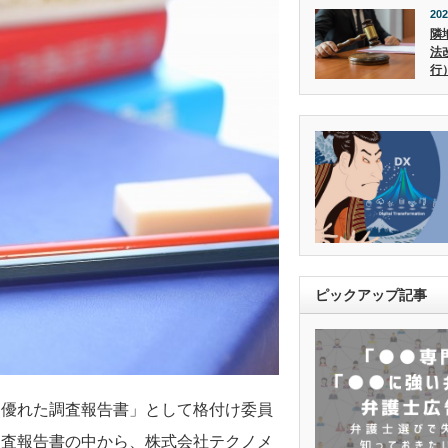
202
隣
法
行
ピックアップ記事
「優れた調査報告書」として格付け委員
調査報告書の中から、株式会社テクノメ