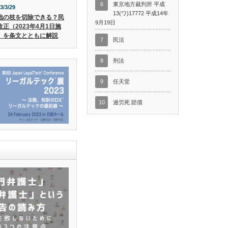
6
東京地方裁判所 平成
3/3/29
13(ワ)17772 平成14年
地の枝を切除できる？民
9月19日
改正（2023年4月1日施
）を条文とともに解説
7
民法
8
刑法
9
任天堂
10
過労死 賠償