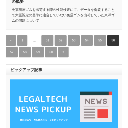
の概要
免震積層ゴムを出荷する際の性能検査にて、データを偽装すること
で大臣認定の基準に適合していない免震ゴムを出荷していた東洋ゴ
ムの問題について
«
1
…
51
52
53
54
55
56
57
58
59
60
»
ピックアップ記事