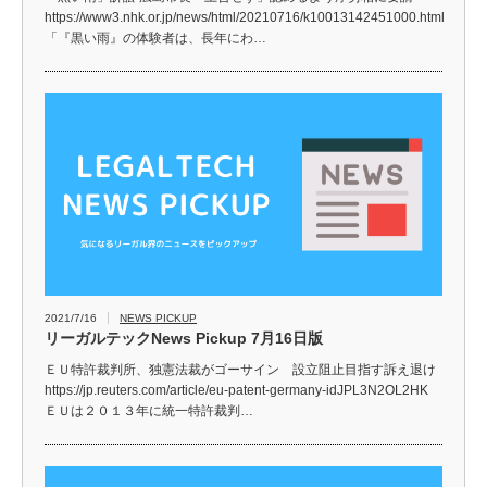
https://www3.nhk.or.jp/news/html/20210716/k10013142451000.html
「『黒い雨』の体験者は、長年にわ…
2021/7/16
NEWS PICKUP
リーガルテックNews Pickup 7月16日版
ＥＵ特許裁判所、独憲法裁がゴーサイン 設立阻止目指す訴え退け
https://jp.reuters.com/article/eu-patent-germany-idJPL3N2OL2HK
ＥＵは２０１３年に統一特許裁判…