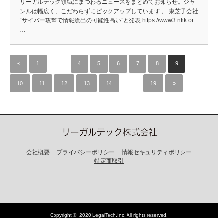
リーガルテック領域にまつわるニュースをまとめてお知らせ。ジャ
ンルは幅広く、こだわらずにピックアップしています 。 東芝子会社
“サイバー攻撃で情報流出の可能性高い”と発表 https://www3.nhk.or.
…
«
1
…
4
5
6
7
8
9
10
11
12
13
14
…
19
»
会社概要
プライバシーポリシー
情報セキュリティポリシー
特定商取引
Copyright ©
2020 LegalTech,Inc
. All rights reserved.