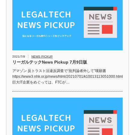
2021/7/9
NEWS PICKUP
リーガルテックNews Pickup 7月9日版
アマゾン 反トラスト法違反調査で“批判論者外して”嘆願書
https://www3.nhk.or.jp/news/html/20210701/k10013113051000.html
巨大IT企業をめぐっては、FTCが…