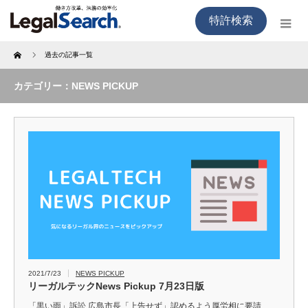
特許検索
Home
過去の記事一覧
カテゴリー：NEWS PICKUP
2021/7/23
NEWS PICKUP
リーガルテックNews Pickup 7月23日版
「黒い雨」訴訟 広島市長「上告せず」認めるよう厚労相に要請