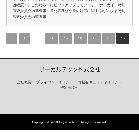
は幅広く、こだわらずにピックアップしています。 ナイガイ、特別
調査委員会の調査報告書公表及び今後の対応に関するお知らせ 特別
調査委員会の調査報…
«
1
…
14
15
16
17
18
19
会社概要
プライバシーポリシー
情報セキュリティポリシー
特定商取引
Copyright ©
2020 LegalTech,Inc
. All rights reserved.