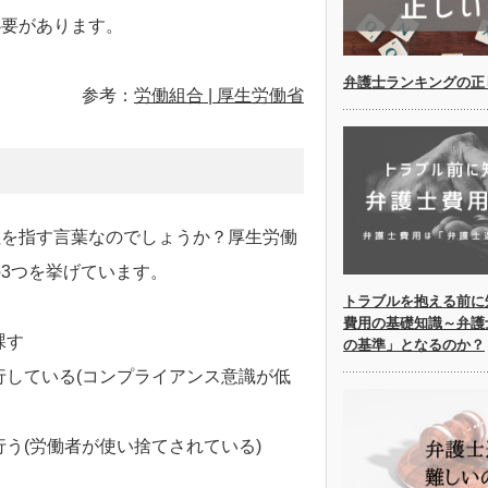
必要があります。
弁護士ランキングの正
参考：
労働組合 | 厚生労働省
社を指す言葉なのでしょうか？厚生労働
3つを挙げています。
トラブルを抱える前に
費用の基礎知識～弁護
課す
の基準」となるのか？
している(コンプライアンス意識が低
う(労働者が使い捨てされている)