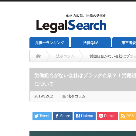
弁護士ランキング
法律Q&A
第三者委
法令コラム
労働組合がない会社はブラ
労働組合がない会社はブラック企業？！労働
について
2019/12/12
法令コラム
Tweet
Share
Hatena
Pocket
RSS