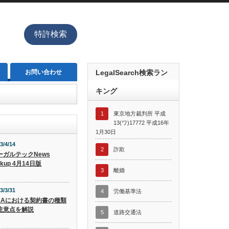
特許検索
お問い合わせ
LegalSearch検索ラン
キング
1
東京地方裁判所 平成
13(ワ)17772 平成16年
1月30日
3/4/14
2
詐欺
ーガルテックNews
ckup 4月14日版
3
離婚
3/3/31
4
労働基準法
&Aにおける契約書の種類
注意点を解説
5
道路交通法