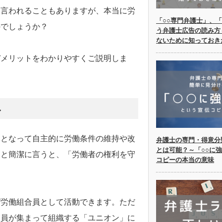
と言われることもありますが、本当に労
「○○専門弁護士」、「
のでしょうか？
う弁護士広告の読み方
ないために知っておき
デメリットをわかりやすくご説明しま
み
体となって自主的に労働条件の維持や改
弁護士の専門・得意分
とは可能？～「○○に
っと簡潔に言うと、「労働者の権利を守
コピーの本当の意味
ば労働組合員として活動できます。ただ
業員が集まって組織する「ユニオン」に