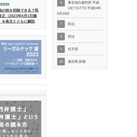
6
東京地方裁判所 平成
3/3/29
13(ワ)17772 平成14年
地の枝を切除できる？民
9月19日
改正（2023年4月1日施
）を条文とともに解説
7
民法
8
刑法
9
任天堂
10
過労死 賠償