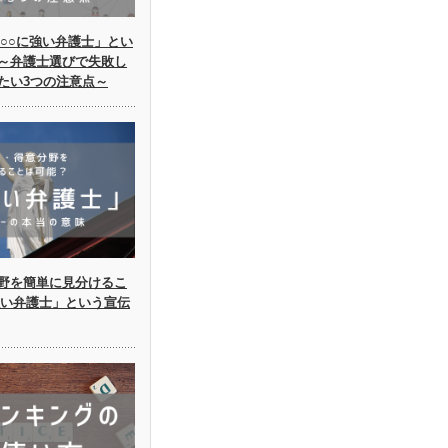
○○に強い弁護士」とい
～弁護士選びで失敗し
たい3つの注意点～
野を簡単に見分けるこ
強い弁護士」という宣伝