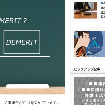
202
隣
法
行
ピックアップ記事
い、労働組合が注目を集めています。