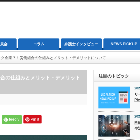
員会
コラム
弁護士インタビュー
NEWS PICKUP
ック企業？！労働組合の仕組みとメリット・デメリットについて
注目のトピック
組合の仕組みとメリット・デメリット
202
リ
Pi
202
feedly
Pin it
M
や