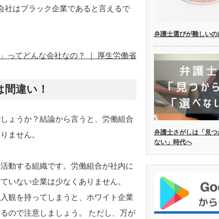
会社はブラック企業であると言えるで
弁護士選びが難しいの
」ってどんな会社なの？ ｜ 厚生労働省
は間違い！
でしょうか？結論から言うと、労働組合
弁護士さがしは「見つ
限りません。
ない」時代へ
に活動する組織です。労働組合が社内に
していない企業は少なくありません。
先入観を持ってしまうと、ホワイト企業
るので注意しましょう。 ただし、万が