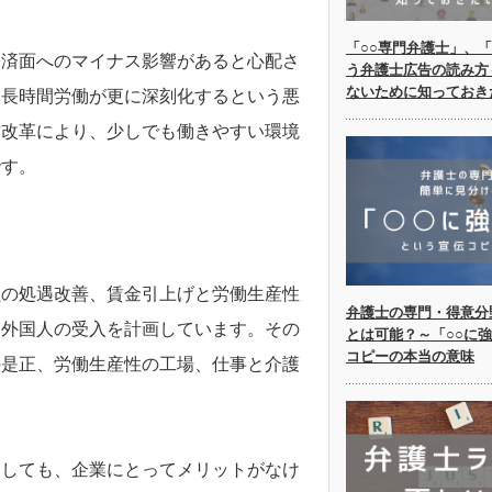
「○○専門弁護士」、「
経済面へのマイナス影響があると心配さ
う弁護士広告の読み方
ないために知っておき
、長時間労働が更に深刻化するという悪
方改革により、少しでも働きやすい環境
です。
員の処遇改善、賃金引上げと労働生産性
弁護士の専門・得意分
、外国人の受入を計画しています。その
とは可能？～「○○に
コピーの本当の意味
の是正、労働生産性の工場、仕事と介護
としても、企業にとってメリットがなけ