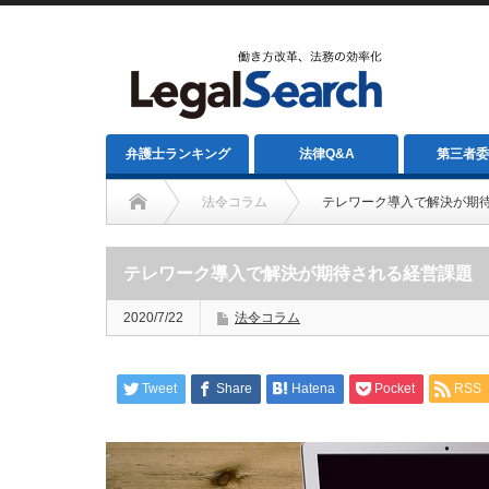
弁護士ランキング
法律Q&A
第三者委
法令コラム
テレワーク導入で解決が期
テレワーク導入で解決が期待される経営課題
2020/7/22
法令コラム
Tweet
Share
Hatena
Pocket
RSS