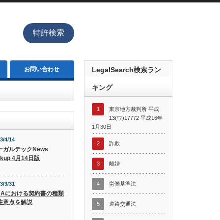
特許検索
お問い合わせ
LegalSearch検索ラン
キング
1
東京地方裁判所 平成
13(ワ)17772 平成16年
1月30日
3/4/14
2
詐欺
ーガルテックNews
ckup 4月14日版
3
離婚
3/3/31
4
労働基準法
&Aにおける契約書の種類
注意点を解説
5
道路交通法