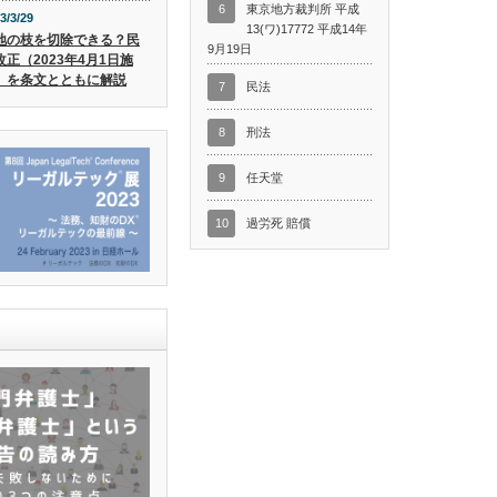
6
東京地方裁判所 平成
3/3/29
13(ワ)17772 平成14年
地の枝を切除できる？民
9月19日
改正（2023年4月1日施
）を条文とともに解説
7
民法
8
刑法
9
任天堂
10
過労死 賠償