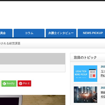
員会
コラム
弁護士インタビュー
NEWS PICKUP
待される経営課題
注目のトピック
202
リ
Pi
feedly
Pin it
202
M
や