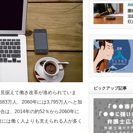
202
隣
法
行
ピックアップ記事
を見据えて働き改革が進められていま
683万人、2060年には3,795万人へと加
、2014年の約52％から2060年に
年後には働く人よりも支えられる人が多く