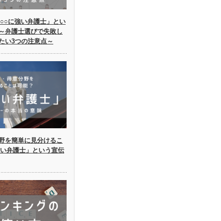
○○に強い弁護士」とい
～弁護士選びで失敗し
たい3つの注意点～
野を簡単に見分けるこ
強い弁護士」という宣伝