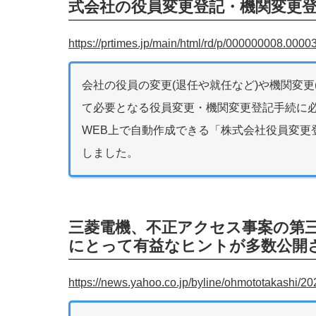
式会社の役員変更登記・機関変更
https://prtimes.jp/main/html/rd/p/000000008.0000
会社の役員の変更(退任や就任など)や機関変更
て必要となる役員変更・機関変更登記手続に
WEB上で自動作成できる「株式会社役員変更
しました。
三菱電機、不正アクセス事案の第
にとって有益なヒントが多数公開
https://news.yahoo.co.jp/byline/ohmototakashi/