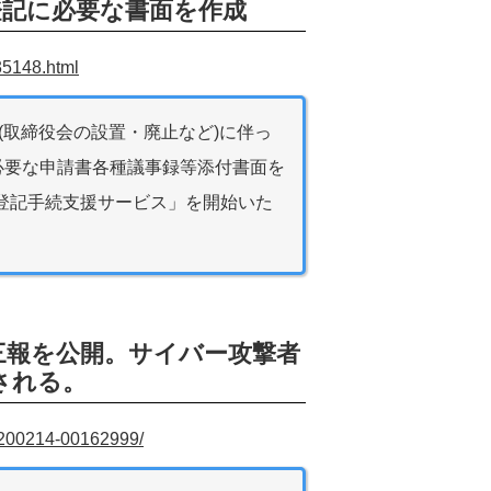
登記に必要な書面を作成
35148.html
(取締役会の設置・廃止など)に伴っ
必要な申請書各種議事録等添付書面を
登記手続支援サービス」を開始いた
三報を公開。サイバー攻撃者
される。
20200214-00162999/