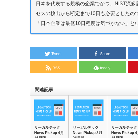
日本を代表する規模の企業でかつ、NIST流
セスの検出から断定まで10日も必要としたの
「日本企業は最低10日程度は気づかない」と
Tweet
Share
RSS
feedly
関連記事
リーガルテック
リーガルテック
リーガルテック
News Pickup 4月
News Pickup 8月
News Pickup 
16日版
26日版
15日版