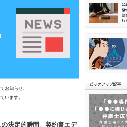
202
隣
法
行
ピックアップ記事
めてお知らせ。
しています。
スの決定的瞬間。契約書エデ