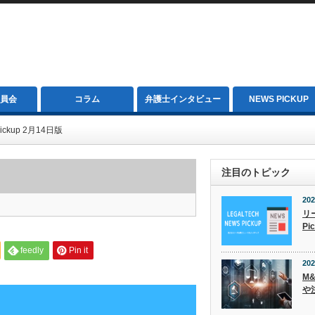
員会
コラム
弁護士インタビュー
NEWS PICKUP
ckup 2月14日版
注目のトピック
202
リ
Pi
feedly
Pin it
202
M
や