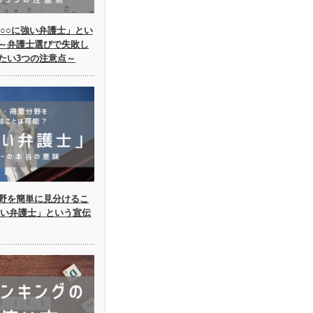
○○に強い弁護士」とい
～弁護士選びで失敗し
たい3つの注意点～
野を簡単に見分けるこ
強い弁護士」という宣伝