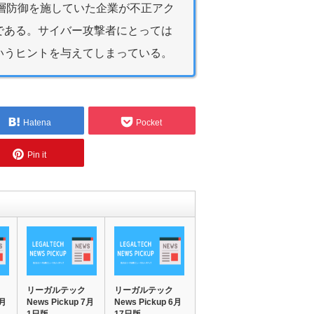
多層防御を施していた企業が不正アク
である。サイバー攻撃者にとっては
いうヒントを与えてしまっている。
Hatena
Pocket
Pin it
リーガルテック
リーガルテック
4月
News Pickup 7月
News Pickup 6月
1日版
17日版