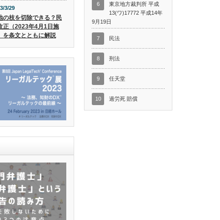
6
東京地方裁判所 平成
3/3/29
13(ワ)17772 平成14年
地の枝を切除できる？民
9月19日
改正（2023年4月1日施
）を条文とともに解説
7
民法
8
刑法
9
任天堂
10
過労死 賠償