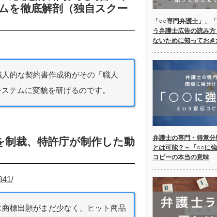
ズムを徹底解剖（独自スクー
「○○専門弁護士」、「
う弁護士広告の読み方
ないために知っておき
職人的な契約書作成術がその「職人
システムに変貌を研げるのです。
弁護士の専門・得意分
を制裁、特許庁が制作した動
とは可能？～「○○に
コピーの本当の意味
841/
に商標出願がまだ少なく、ヒット商品