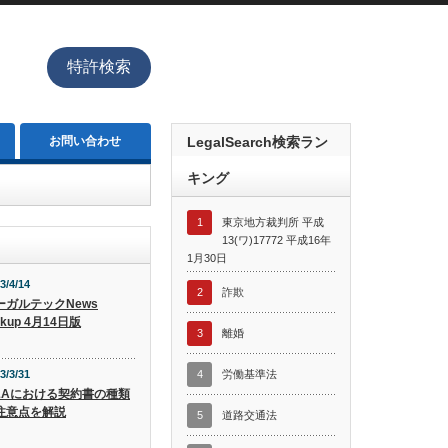
特許検索
お問い合わせ
LegalSearch検索ラン
キング
1
東京地方裁判所 平成
13(ワ)17772 平成16年
1月30日
3/4/14
2
詐欺
ーガルテックNews
ckup 4月14日版
3
離婚
3/3/31
4
労働基準法
&Aにおける契約書の種類
注意点を解説
5
道路交通法