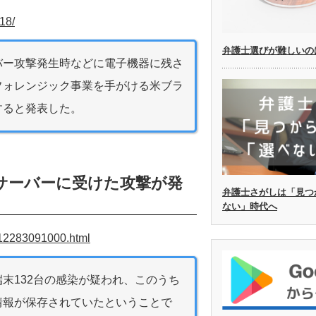
18/
弁護士選びが難しいの
バー攻撃発生時などに電子機器に残さ
フォレンジック事業を手がける米ブラ
すると発表した。
サーバーに受けた攻撃が発
弁護士さがしは「見つ
ない」時代へ
012283091000.html
末132台の感染が疑われ、このうち
情報が保存されていたということで