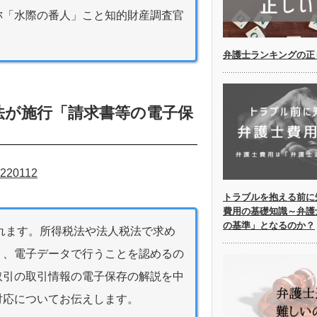
称「水際の番人」こと知的財産調査官
弁護士ランキングの正
存法が施行「請求書等の電子保
20220112
トラブルを抱える前に
費用の基礎知識～弁護
の基準」となるのか？
されます。所得税法や法人税法で求め
く、電子データで行うことを認めるの
取引の取引情報の電子保存の解説を中
対応についてお伝えします。