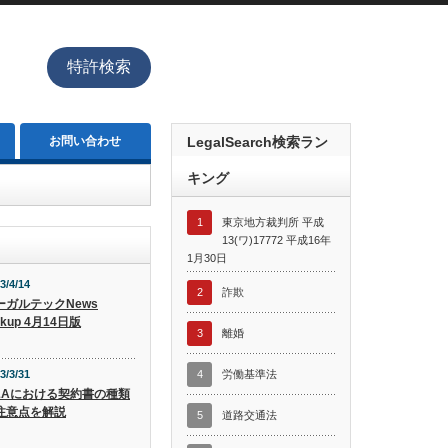
特許検索
お問い合わせ
LegalSearch検索ラン
キング
1
東京地方裁判所 平成
13(ワ)17772 平成16年
1月30日
3/4/14
2
詐欺
ーガルテックNews
ckup 4月14日版
3
離婚
3/3/31
4
労働基準法
&Aにおける契約書の種類
注意点を解説
5
道路交通法