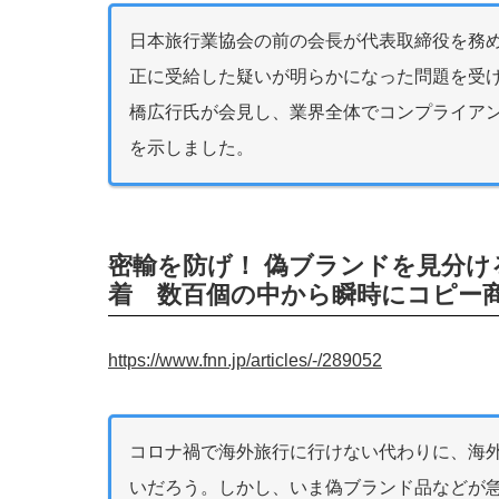
日本旅行業協会の前の会長が代表取締役を務
正に受給した疑いが明らかになった問題を受
橋広行氏が会見し、業界全体でコンプライア
を示しました。
密輸を防げ！ 偽ブランドを見分け
着 数百個の中から瞬時にコピー
https://www.fnn.jp/articles/-/289052
コロナ禍で海外旅行に行けない代わりに、海
いだろう。しかし、いま偽ブランド品などが