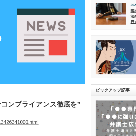
202
隣
法
行
ピックアップ記事
でコンプライアンス徹底を”
013426341000.html