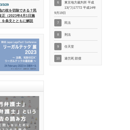
6
東京地方裁判所 平成
3/3/29
13(ワ)17772 平成14年
地の枝を切除できる？民
9月19日
改正（2023年4月1日施
）を条文とともに解説
7
民法
8
刑法
9
任天堂
10
過労死 賠償