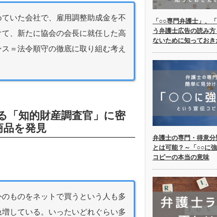
めていた会社で、雇用調整助成金を不
「○○専門弁護士」、「
う弁護士広告の読み方
けて、新たに協会の会長に就任した高
ないために知っておき
ンス＝法令順守の徹底に取り組む考え
る「知的財産調査官」に密
商品を発見
弁護士の専門・得意分
とは可能？～「○○に
コピーの本当の意味
外のものをネットで買うという人も多
急増している。いったいどれぐらい多