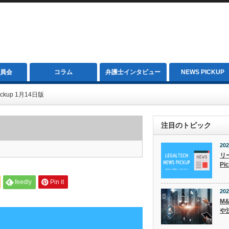
員会
コラム
弁護士インタビュー
NEWS PICKUP
kup 1月14日版
注目のトピック
202
リ
Pi
feedly
Pin it
202
M
や