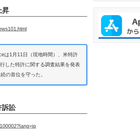
上昇
news101.html
igenceは1月11日（現地時間）、米特許
て発行した特許に関する調査結果を発表
連続の首位を守った。
許訴訟
1100002?lang=jp