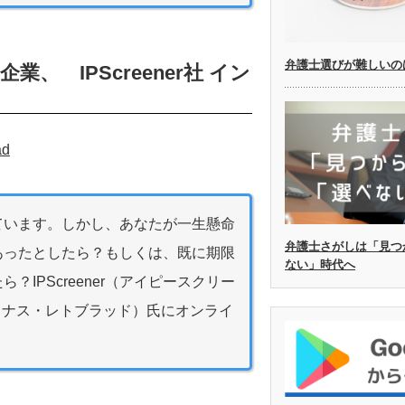
弁護士選びが難しいの
、 IPScreener社 イン
ad
ています。しかし、あなたが一生懸命
弁護士さがしは「見つ
あったとしたら？もしくは、既に期限
ない」時代へ
IPScreener（アイピースクリー
d（ライナス・レトブラッド）氏にオンライ