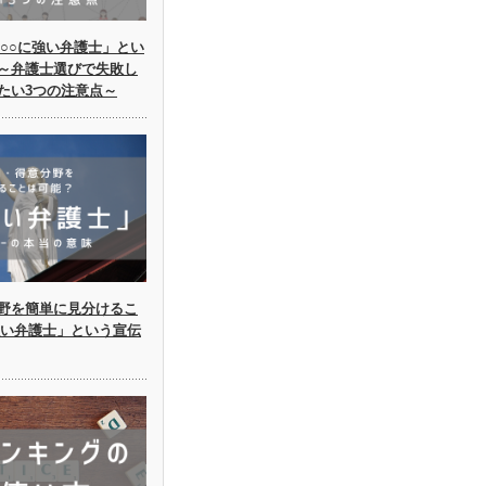
○○に強い弁護士」とい
～弁護士選びで失敗し
たい3つの注意点～
野を簡単に見分けるこ
強い弁護士」という宣伝