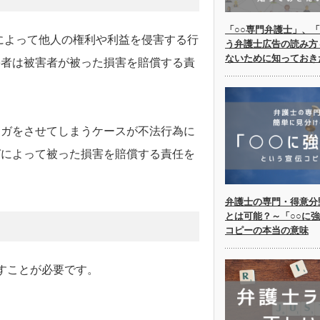
「○○専門弁護士」、「
失によって他人の権利や利益を侵害する行
う弁護士広告の読み方
ないために知っておき
害者は被害者が被った損害を賠償する責
ケガをさせてしまうケースが不法行為に
ガによって被った損害を賠償する責任を
弁護士の専門・得意分
とは可能？～「○○に
コピーの本当の意味
すことが必要です。