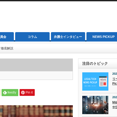
員会
コラム
弁護士インタビュー
NEWS PICKUP
て徹底解説
注目のトピック
202
リ
Pi
feedly
Pin it
202
M
や