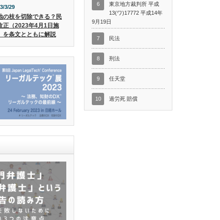
6
東京地方裁判所 平成
3/3/29
13(ワ)17772 平成14年
地の枝を切除できる？民
9月19日
改正（2023年4月1日施
）を条文とともに解説
7
民法
8
刑法
9
任天堂
10
過労死 賠償