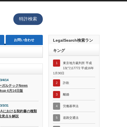
特許検索
お問い合わせ
LegalSearch検索ラン
キング
1
東京地方裁判所 平成
13(ワ)17772 平成16年
1月30日
3/4/14
2
詐欺
ーガルテックNews
ckup 4月14日版
3
離婚
3/3/31
4
労働基準法
&Aにおける契約書の種類
注意点を解説
5
道路交通法