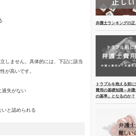
る
弁護士ランキングの正
成立しません。具体的には、下記に該当
能性が高いです。
トラブルを抱える前に
費用の基礎知識～弁護
に過失がない
の基準」となるのか？
ないと認められる