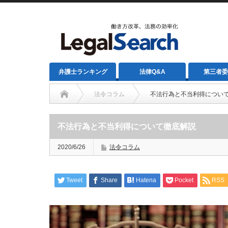
弁護士ランキング
法律Q&A
第三者委
法令コラム
不法行為と不当利得につい
不法行為と不当利得について徹底解説
2020/6/26
法令コラム
Tweet
Share
Hatena
Pocket
RSS