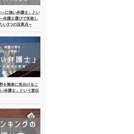
○○に強い弁護士」とい
～弁護士選びで失敗し
たい3つの注意点～
野を簡単に見分けるこ
強い弁護士」という宣伝