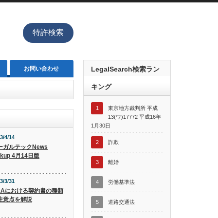
特許検索
お問い合わせ
LegalSearch検索ラン
キング
1
東京地方裁判所 平成
13(ワ)17772 平成16年
1月30日
3/4/14
2
詐欺
ーガルテックNews
ckup 4月14日版
3
離婚
3/3/31
4
労働基準法
&Aにおける契約書の種類
注意点を解説
5
道路交通法