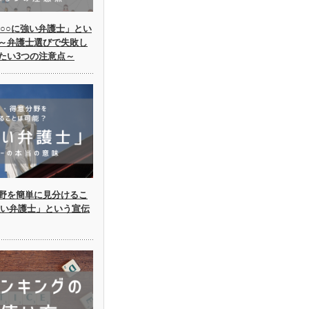
○○に強い弁護士」とい
～弁護士選びで失敗し
たい3つの注意点～
野を簡単に見分けるこ
強い弁護士」という宣伝