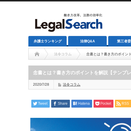
弁護士ランキング
法律Q&A
第三者委
法令コラム
念書とは？書き方のポイン
念書とは？書き方のポイントを解説【テンプ
2020/7/28
法令コラム
Tweet
Share
Hatena
Pocket
RSS