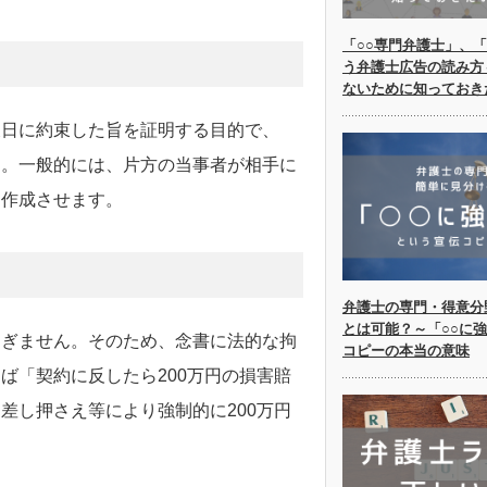
「○○専門弁護士」、「
う弁護士広告の読み方
ないために知っておき
後日に約束した旨を証明する目的で、
す。一般的には、片方の当事者が相手に
を作成させます。
弁護士の専門・得意分
とは可能？～「○○に
過ぎません。そのため、念書に法的な拘
コピーの本当の意味
ば「契約に反したら200万円の損害賠
差し押さえ等により強制的に200万円