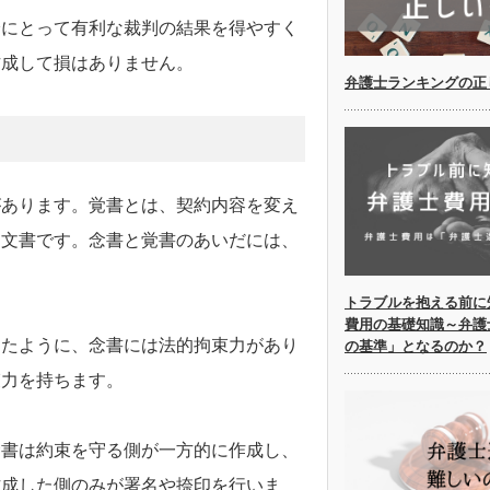
身にとって有利な裁判の結果を得やすく
作成して損はありません。
弁護士ランキングの正
があります。覚書とは、契約内容を変え
た文書です。念書と覚書のあいだには、
トラブルを抱える前に
費用の基礎知識～弁護
したように、念書には法的拘束力があり
の基準」となるのか？
束力を持ちます。
念書は約束を守る側が一方的に作成し、
作成した側のみが署名や捺印を行いま