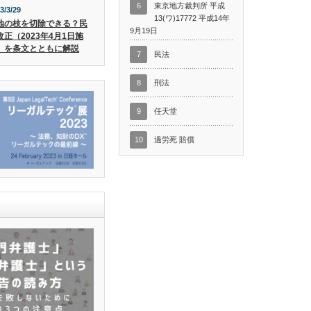
6
東京地方裁判所 平成
3/3/29
13(ワ)17772 平成14年
地の枝を切除できる？民
9月19日
改正（2023年4月1日施
）を条文とともに解説
7
民法
8
刑法
9
任天堂
10
過労死 賠償