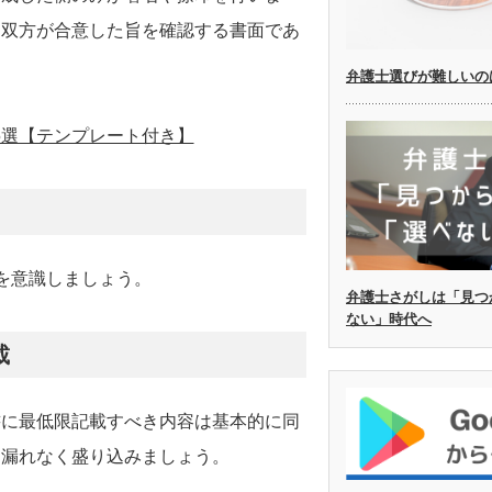
て双方が合意した旨を確認する書面であ
弁護士選びが難しいの
5選【テンプレート付き】
を意識しましょう。
弁護士さがしは「見つ
ない」時代へ
載
書に最低限記載すべき内容は基本的に同
を漏れなく盛り込みましょう。