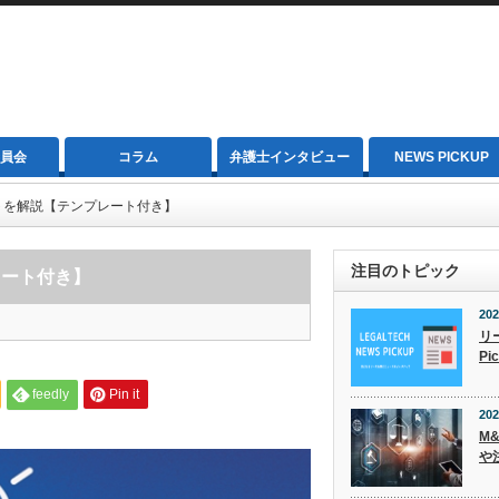
員会
コラム
弁護士インタビュー
NEWS PICKUP
トを解説【テンプレート付き】
注目のトピック
レート付き】
202
リ
Pi
feedly
Pin it
202
M
や