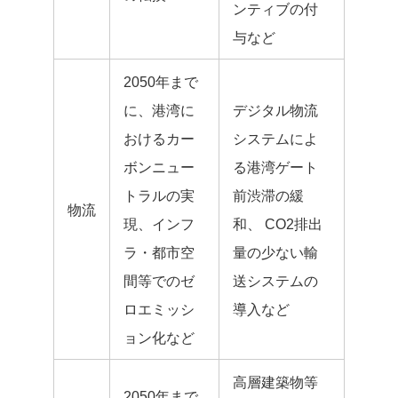
ンティブの付
与など
2050年まで
に、港湾に
デジタル物流
おけるカー
システムによ
ボンニュー
る港湾ゲート
トラルの実
前渋滞の緩
物流
現、インフ
和、 CO2排出
ラ・都市空
量の少ない輸
間等でのゼ
送システムの
ロエミッシ
導入など
ョン化など
高層建築物等
2050年まで