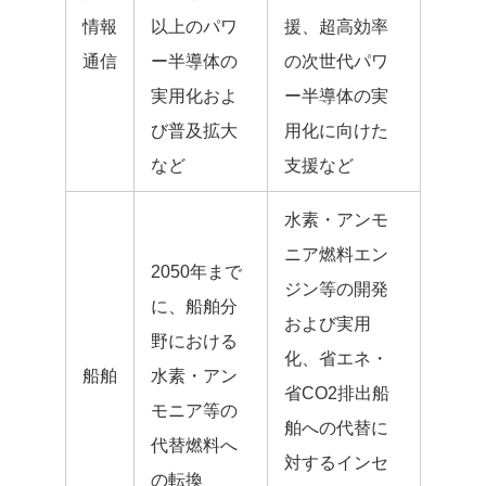
情報
以上のパワ
援、超高効率
通信
ー半導体の
の次世代パワ
実用化およ
ー半導体の実
び普及拡大
用化に向けた
など
支援など
水素・アンモ
ニア燃料エン
2050年まで
ジン等の開発
に、船舶分
および実用
野における
化、省エネ・
船舶
水素・アン
省CO2排出船
モニア等の
舶への代替に
代替燃料へ
対するインセ
の転換