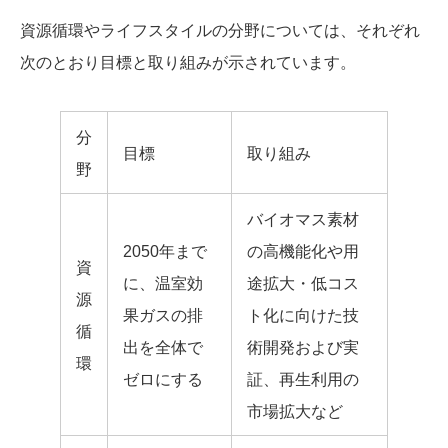
資源循環やライフスタイルの分野については、それぞれ
次のとおり目標と取り組みが示されています。
分
目標
取り組み
野
バイオマス素材
2050年まで
の高機能化や用
資
に、温室効
途拡大・低コス
源
果ガスの排
ト化に向けた技
循
出を全体で
術開発および実
環
ゼロにする
証、再生利用の
市場拡大など