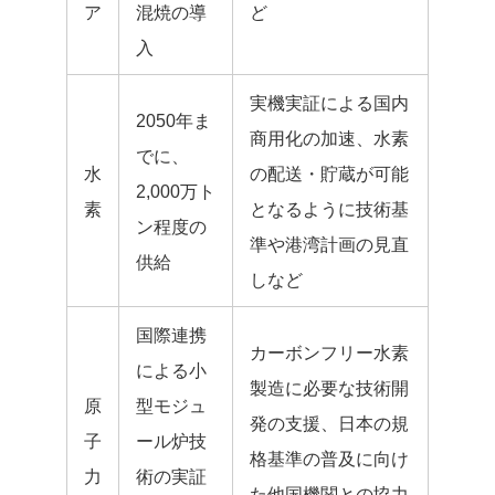
ア
混焼の導
ど
入
実機実証による国内
2050年ま
商用化の加速、水素
でに、
水
の配送・貯蔵が可能
2,000万ト
素
となるように技術基
ン程度の
準や港湾計画の見直
供給
しなど
国際連携
カーボンフリー水素
による小
製造に必要な技術開
原
型モジュ
発の支援、日本の規
子
ール炉技
格基準の普及に向け
力
術の実証
た他国機関との協力