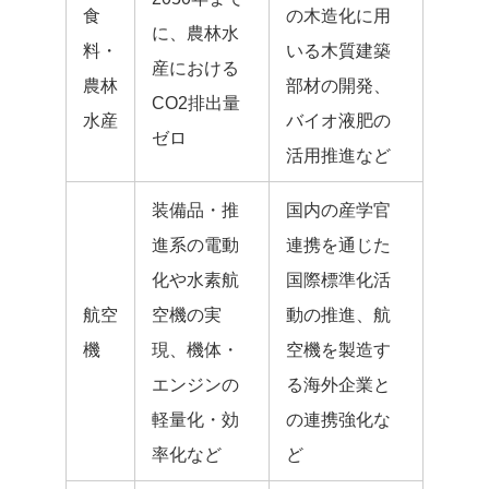
食
の木造化に用
に、農林水
料・
いる木質建築
産における
農林
部材の開発、
CO2排出量
水産
バイオ液肥の
ゼロ
活用推進など
装備品・推
国内の産学官
進系の電動
連携を通じた
化や水素航
国際標準化活
航空
空機の実
動の推進、航
機
現、機体・
空機を製造す
エンジンの
る海外企業と
軽量化・効
の連携強化な
率化など
ど