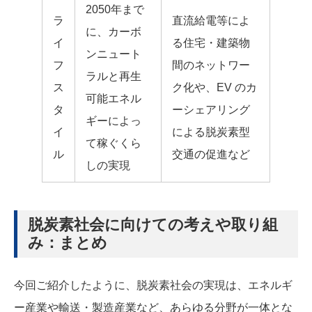
2050年まで
ラ
直流給電等によ
に、カーボ
イ
る住宅・建築物
ンニュート
フ
間のネットワー
ラルと再生
ス
ク化や、EV のカ
可能エネル
タ
ーシェアリング
ギーによっ
イ
による脱炭素型
て稼ぐくら
ル
交通の促進など
しの実現
脱炭素社会に向けての考えや取り組
み：まとめ
今回ご紹介したように、脱炭素社会の実現は、エネルギ
ー産業や輸送・製造産業など、あらゆる分野が一体とな