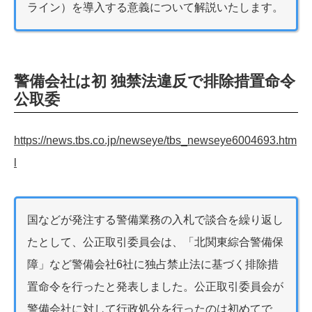
ライン）を導入する意義について解説いたします。
警備会社は初 独禁法違反で排除措置命令
公取委
https://news.tbs.co.jp/newseye/tbs_newseye6004693.htm
l
国などが発注する警備業務の入札で談合を繰り返し
たとして、公正取引委員会は、「北関東綜合警備保
障」など警備会社6社に独占禁止法に基づく排除措
置命令を行ったと発表しました。公正取引委員会が
警備会社に対して行政処分を行ったのは初めてで