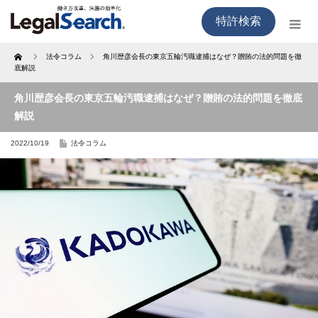
特許検索
Home
法令コラム
角川歴彦会長の東京五輪汚職逮捕はなぜ？贈賄の法的問題を徹
底解説
角川歴彦会長の東京五輪汚職逮捕はなぜ？贈賄の法的問題を徹底
解説
2022/10/19
法令コラム