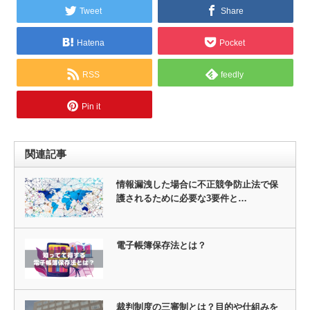
Tweet
Share
Hatena
Pocket
RSS
feedly
Pin it
関連記事
情報漏洩した場合に不正競争防止法で保
護されるために必要な3要件と…
電子帳簿保存法とは？
裁判制度の三審制とは？目的や仕組みを